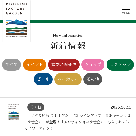
Skip
to
content
New Information
新着情報
すべて
イベント
営業時間変更
ショップ
レストラン
ビール
ベーカリー
その他
2025.10.15
その他
『サクまいも プレミアム』に新ラインアップ「ミルキーショコ
ラ仕立て」が登場！「メルティショコラ仕立て」もよりおいし
くパワーアップ！