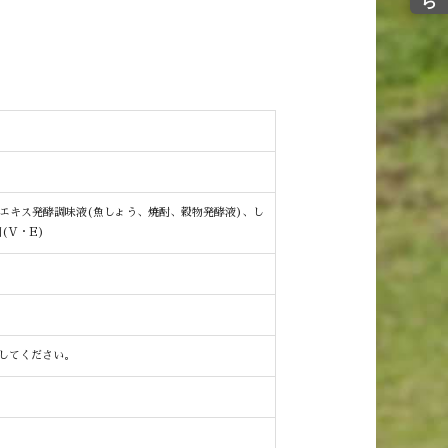
母エキス発酵調味液(魚しょう、焼酎、穀物発酵液)、し
(V・E)
してください。