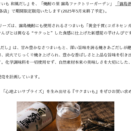
いも 和風だし』を、「焼酎の里 霧島ファクトリーガーデン」
「霧島
店」で期間限定販売いたします(2025年5月末終了予定)。
シリーズは、霧島焼酎にも使用されるさつまいも「黄金千貫(コガネセン
けんぴとは異なる“サクっと”した食感に仕上げた新感覚の芋けんぴで
風だし』は、甘み豊かなさつまいもと、深い旨味を誇る焼きあごだしが
は、炭火でじっくり焼き上げられ、豊かな香ばしさと上品な旨味を引き
す。化学調味料を一切使用せず、自然素材本来の美味しさを大切にした
発売を計画しています。
「心地よいサプライズ」を生み出せる『サクまいも』をぜひお買い求