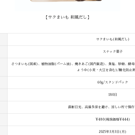
【サクまいも 和風だし】
サクまいも(和風だし)
スナック菓子
さつまいも(国産)、植物油脂(パーム油)、焼きあご(国内製造)、食塩、砂糖、酵
ょうゆ(小麦・大豆を含む)/酸化防止剤
60g/スタンドパック
180日
直射日光、高温多湿を避け、涼しい所で保存
¥480(税抜価格¥444)
2025年3月3日(月)