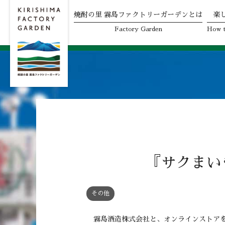
焼酎の里 霧島ファクトリーガーデンとは
楽
Skip
Factory Garden
How t
to
content
『サクまい
その他
霧島酒造株式会社と、オンラインストアを