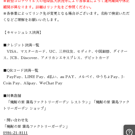
※新型コロナウイルスの感染拡大状況等により各事業によって運用期間や休止
期間が異なります。詳細はリンク先をご参照ください。
※各事業によってリンク先が変更となる場合がございます。名称で検索いただ
くなどご理解をお願いいたします。
【キャッシュレス決済】
■クレジット決済一覧
VISA、マスターカード、UC、三井住友、セディナ、中国銀聯、ダイナー
ス、JCB、Discover、アメリカンエキスプレス、デビットカード​
■QRコード決済一覧
PayPay、LINE Pay、d払い、au PAY、メルペイ、ゆうちょPay、J-
Coin Pay、Alipay、WeChat Pay​
■対象店舗
「焼酎の里 霧島ファクトリーガーデン レストラン」「焼酎の里 霧島ファク
トリーガーデン ショップ」
・問い合わせ先
「焼酎の里 霧島ファクトリーガーデン」
0986-21-8111