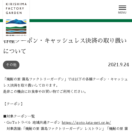
Skip
to
content
各種クーポン・キャッシュレス決済の取り扱い
について
2021.9.24
その他
「焼酎の里 霧島ファクトリーガーデン」では以下の各種クーポン・キャッシュ
レス決済を取り扱いしております。
是非この機会にお食事やお買い物でご利用ください。
【クーポン】
■対象クーポン一覧
・GoToトラベル 地域共通クーポン
https://goto.jata-net.or.jp/
対象店舗:「焼酎の里 霧島ファクトリーガーデン レストラン」「焼酎の里 霧