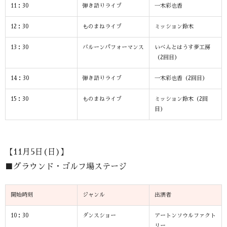
11：30
弾き語りライブ
一木彩也香
12：30
ものまねライブ
ミッション鈴木
13：30
バルーンパフォーマンス
いべんとはうす夢工房
（2回目）
14：30
弾き語りライブ
一木彩也香（2回目）
15：30
ものまねライブ
ミッション鈴木（2回
目）
【11月5日(日)】
■グラウンド・ゴルフ場ステージ
開始時刻
ジャンル
出演者
10：30
ダンスショー
アートンソウルファクト
リー