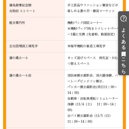
霧島創業記念館
手工芸品やファッション雑貨などが
吉助前 ストリート
楽しめる蚤の市・雑貨マーケット
総合案内所
焼酎パック回収コーナー
※焼酎パック5枚をトイレットペーパ
ー1個と交換（先着順、数量限定）
志比田増設工場見学
本格芋焼酎の製造工場見学
霧の蔵ホール
キッズ遊びスペース 授乳室・おむ
つ替えスペース
霧の蔵ホール前
消防車展示撮影会、消火器体験、ハ
ーレーダビッドソン展示、
パトカー展示撮影会(両日11：00～
14：00)
自動車・自転車運転シミュレーター
体験（11/4（土） 11：00～14：
00）
白バイ展示撮影会（11/5（日）
11：00～14：00）