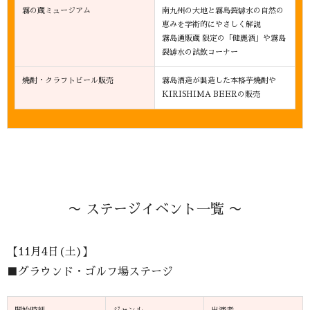
霧の蔵ミュージアム
南九州の大地と霧島裂罅水の自然の
恵みを学術的にやさしく解説
霧島通販蔵 限定の「健麗酒」や霧島
裂罅水の試飲コーナー
焼酎・クラフトビール販売
霧島酒造が製造した本格芋焼酎や
KIRISHIMA BEERの販売
〜 ステージイベント一覧 〜
【11月4日(土)】
■グラウンド・ゴルフ場ステージ