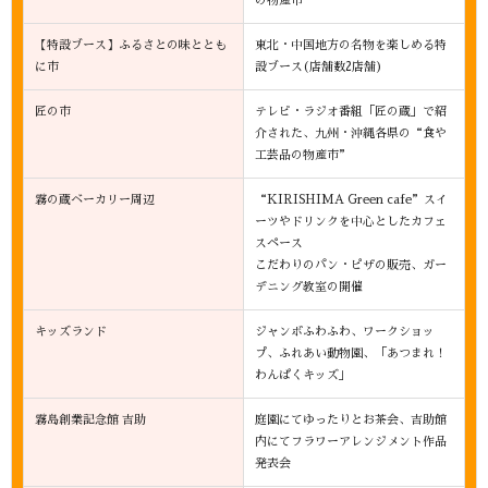
の物産市”
【特設ブース】ふるさとの味ととも
東北・中国地方の名物を楽しめる特
に市
設ブース(店舗数2店舗)
匠の市
テレビ・ラジオ番組「匠の蔵」で紹
介された、九州・沖縄各県の“食や
工芸品の物産市”
霧の蔵ベーカリー周辺
“KIRISHIMA Green cafe”スイ
ーツやドリンクを中心としたカフェ
スペース
こだわりのパン・ピザの販売、ガー
デニング教室の開催
キッズランド
ジャンボふわふわ、ワークショッ
プ、ふれあい動物園、「あつまれ！
わんぱくキッズ」
霧島創業記念館 吉助
庭園にてゆったりとお茶会、吉助館
内にてフラワーアレンジメント作品
発表会