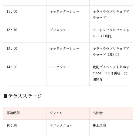
11：00
キャラクターショー
キラキラ☆プリキュアア
ラモード
12：30
ダンスショー
アートンソウルファクト
リー（2回目）
13：00
キャラクターショー
キラキラ☆プリキュアア
ラモード（2回目）
14：00
トークショー
焼酎ダイニング J-Fairy
YASU ラジオ番組 公
開録音
■テラスステージ
開始時刻
ジャンル
出演者
10：30
マジックショー
井上達磨