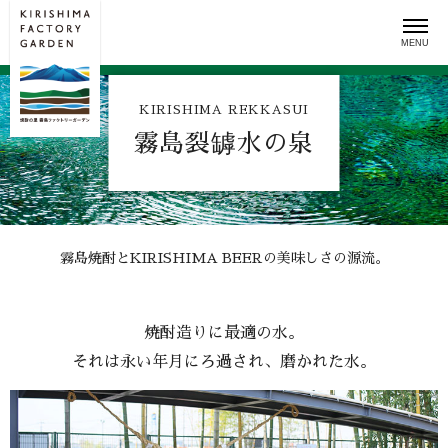
Skip
to
content
KIRISHIMA REKKASUI
霧島裂罅水の泉
霧島焼酎とKIRISHIMA BEERの美味しさの源流。
焼酎造りに最適の水。
それは永い年月にろ過され、磨かれた水。