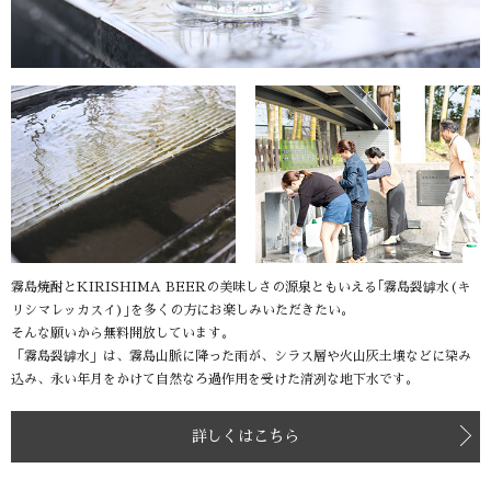
霧島焼酎とKIRISHIMA BEERの美味しさの源泉ともいえる｢霧島裂罅水(キ
リシマレッカスイ)｣を多くの方にお楽しみいただきたい。
そんな願いから無料開放しています。
「霧島裂罅水」は、霧島山脈に降った雨が、シラス層や火山灰土壌などに染み
込み、永い年月をかけて自然なろ過作用を受けた清冽な地下水です。
詳しくはこちら