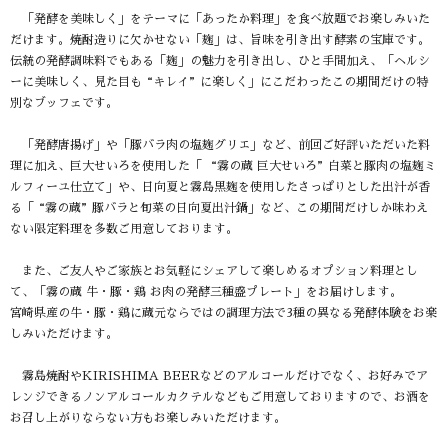
「発酵を美味しく」をテーマに「あったか料理」を食べ放題でお楽しみいた
だけます。焼酎造りに欠かせない「麹」は、旨味を引き出す酵素の宝庫です。
伝統の発酵調味料でもある「麹」の魅力を引き出し、ひと手間加え、「ヘルシ
ーに美味しく、見た目も“キレイ”に楽しく」にこだわったこの期間だけの特
別なブッフェです。
「発酵唐揚げ」や「豚バラ肉の塩麹グリエ」など、前回ご好評いただいた料
理に加え、巨大せいろを使用した「 “霧の蔵 巨大せいろ”白菜と豚肉の塩麹ミ
ルフィーユ仕立て」や、日向夏と霧島黒麹を使用したさっぱりとした出汁が香
る「“霧の蔵”豚バラと旬菜の日向夏出汁鍋」など、この期間だけしか味わえ
ない限定料理を多数ご用意しております。
また、ご友人やご家族とお気軽にシェアして楽しめるオプション料理とし
て、「霧の蔵 牛・豚・鶏 お肉の発酵三種盛プレート」をお届けします。
宮崎県産の牛・豚・鶏に蔵元ならではの調理方法で3種の異なる発酵体験をお楽
しみいただけます。
霧島焼酎やKIRISHIMA BEERなどのアルコールだけでなく、お好みでア
レンジできるノンアルコールカクテルなどもご用意しておりますので、お酒を
お召し上がりならない方もお楽しみいただけます。