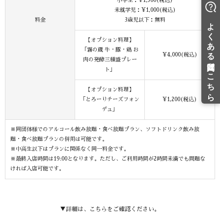
小学生：¥1,500(税込)
未就学児：¥1,000(税込)
料金
3歳児以下：無料
【オプション料理】
「霧の蔵 牛・豚・鶏 お
¥4,000(税込)​
肉の発酵三種盛プレー
ト」
【オプション料理】
「とろーりチーズフォン
¥1,200(税込)​
デュ」
※同団体様でのアルコール飲み放題・食べ放題プラン、ソフトドリンク飲み放
題・食べ放題プランの併用は可能です。
※中高生以下はプランに関係なく同一料金です。
※最終入店時間は19:00となります。ただし、ご利用時間が2時間未満でも問題な
ければ入店可能です。
▼詳細は、こちらをご確認ください。