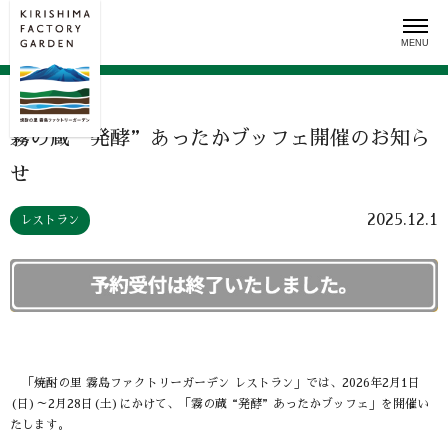
Skip
to
content
霧の蔵“発酵”あったか​ブッフェ開催のお知ら
せ
2025.12.1
レストラン
「焼酎の里 霧島ファクトリーガーデン レストラン」では、2026年2月1日
(日)～2月28日(土)にかけて、「霧の蔵“発酵”あったかブッフェ」を開催い
たします。