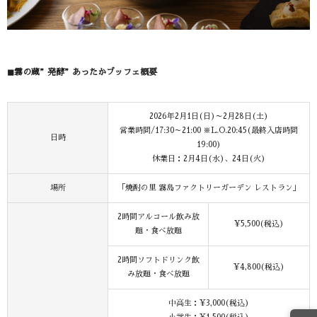
◼︎霧の蔵”発酵”あったかブッフェ概要
​ ​​​​​
2026年2月1日(日)～2月28日(土)
営業時間/17:30～21:00 ※L.O.20:45(最終入店時間
日時
19:00)
休業日：2月4日(水)、24日(火)
場所
「焼酎の里 霧島ファクトリーガーデン レストラン」
2時間アルコール飲み放
¥5,500(税込)​
題・食べ放題​
2時間ソフトドリンク飲
¥4,800(税込)​
み放題・食べ放題​
中高生：¥3,000(税込)