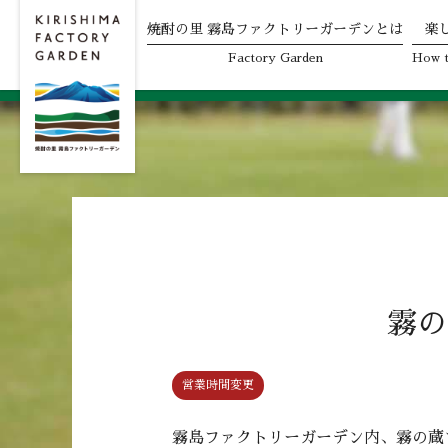
焼酎の里 霧島ファクトリーガーデンとは
楽
Skip
Factory Garden
How t
to
content
霧の
営業時間変更
霧島ファクトリーガーデン内、霧の蔵